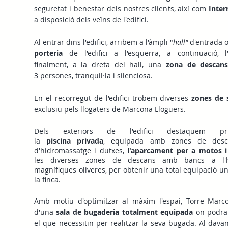
seguretat i benestar dels nostres clients, així com
Inter
a disposició dels veïns de l'edifici.
Al entrar dins l'edifici, arribem a l'àmpli "
hall"
d'entrada o
porteria
de l'edifici a l'esquerra, a continuació, l
finalment, a la dreta del hall, una
zona de desca
3 persones, tranquil·la i silenciosa.
En el recorregut de l'edifici trobem diverses
zones de 
exclusiu pels llogaters de Marcona Lloguers.
Dels exteriors de l'edifici destaquem prin
la
piscina privada
, equipada amb zones de desc
d'hidromassatge i dutxes,
l'aparcament per a motos i 
les diverses zones de descans amb bancs a l
magnífiques oliveres, per obtenir una total equipació 
la finca.
Amb motiu d'optimitzar al màxim l'espai, Torre Marc
d'una
sala de bugaderia totalment equipada
on podran
el que necessitin per realitzar la seva bugada. Al davan