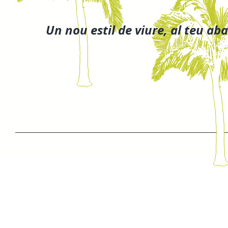
Un nou estil de viure, al teu aba